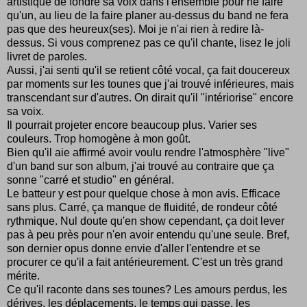
artistique de fondre sa voix dans l'ensemble pour ne faire
qu'un, au lieu de la faire planer au-dessus du band ne fera
pas que des heureux(ses). Moi je n'ai rien à redire là-
dessus. Si vous comprenez pas ce qu'il chante, lisez le joli
livret de paroles.
Aussi, j'ai senti qu'il se retient côté vocal, ça fait doucereux
par moments sur les tounes que j'ai trouvé inférieures, mais
transcendant sur d'autres. On dirait qu'il "intériorise" encore
sa voix.
Il pourrait projeter encore beaucoup plus. Varier ses
couleurs. Trop homogène à mon goût.
Bien qu'il aie affirmé avoir voulu rendre l'atmosphère "live"
d'un band sur son album, j'ai trouvé au contraire que ça
sonne "carré et studio" en général.
Le batteur y est pour quelque chose à mon avis. Efficace
sans plus. Carré, ça manque de fluidité, de rondeur côté
rythmique. Nul doute qu'en show cependant, ça doit lever
pas à peu près pour n'en avoir entendu qu'une seule. Bref,
son dernier opus donne envie d'aller l'entendre et se
procurer ce qu'il a fait antérieurement. C'est un très grand
mérite.
Ce qu'il raconte dans ses tounes? Les amours perdus, les
dérives, les déplacements, le temps qui passe, les