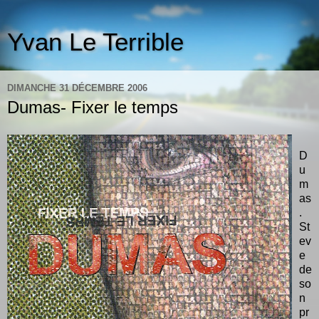
Yvan Le Terrible
DIMANCHE 31 DÉCEMBRE 2006
Dumas- Fixer le temps
D
u
m
as
.
St
ev
e
de
so
n
pr