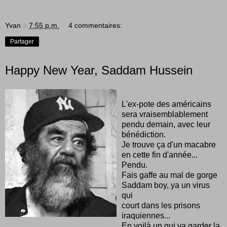
Yvan
à
7:55 p.m.
4 commentaires:
Partager
Happy New Year, Saddam Hussein
L'ex-pote des américains
sera vraisemblablement
pendu demain, avec leur
bénédiction.
Je trouve ça d'un macabre
en cette fin d'année...
Pendu.
Fais gaffe au mal de gorge
Saddam boy, ya un virus
qui
court dans les prisons
iraquiennes...
En voilà un qui va garder la