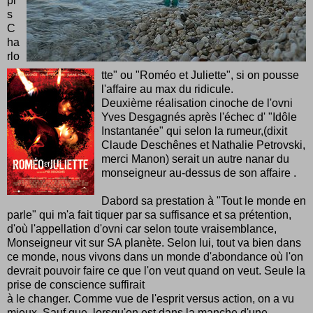
pi
s
C
ha
rlo
tte" ou "Roméo et Juliette", si on pousse
l'affaire au max du ridicule.
Deuxième réalisation cinoche de l'ovni
Yves Desgagnés après l'échec d' "Idôle
Instantanée" qui selon la rumeur,(dixit
Claude Deschênes et Nathalie Petrovski,
merci Manon) serait un autre nanar du
monseigneur au-dessus de son affaire .
Dabord sa prestation à "Tout le monde en
parle" qui m'a fait tiquer par sa suffisance et sa prétention,
d'où l'appellation d'ovni car selon toute vraisemblance,
Monseigneur vit sur SA planète. Selon lui, tout va bien dans
ce monde, nous vivons dans un monde d'abondance où l'on
devrait pouvoir faire ce que l'on veut quand on veut. Seule la
prise de conscience suffirait
à le changer. Comme vue de l'esprit versus action, on a vu
mieux. Sauf que, lorsqu'on est dans la manche d'une