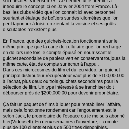
succursales, Videoself 75 . Ce dernier fut le premier à
introduire le concept ici en Janvier 2004 from France. Là-
bas, les clubs vidéo que l'on connait ici avec personnel
souriant et étalage de boîtiers sur des kilomètres que l'on
peut taponner à loisir en zieutant la voisine et ses goûts
discutables n'existent plus.
En France, que des guichets-location fonctionnant sur le
même principe que la carte de cellulaire que l'on recharge
en dollars une fois le compte épuisé en nourrissant le
guichet secondaire de papiers vert en conservant toujours la
même carte, état de compte sur écran à l'appui.
Dans ces microcosmes du film et du jeu vidéo, un guichet
principal distributeur-récupérateur vaut plus de $100,000.00
à l'achat, plus deux ou trois guichets secondaires pour la
sélection de film. Un type intéressé à se franchiser doit
débourser près de $200,000.00 pour devenir propriétaire.
Ça fait un paquet de films à louer pour rentabiliser l'affaire,
mais cela fonctionne rondement car l'engouement est là
selon Jack, le propriétaire de l'espace où je me suis abonné
hier(Videoself). En deux semaines d'ouverture, il compte
plus de 100 clients et plus de 500 titres disponibles.