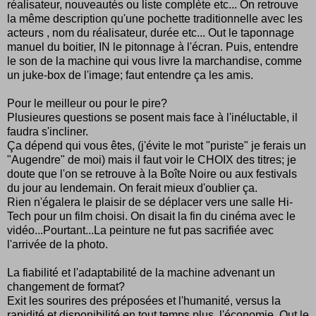
réalisateur, nouveautés ou liste complète etc... On retrouve
la même description qu'une pochette traditionnelle avec les
acteurs , nom du réalisateur, durée etc... Out le taponnage
manuel du boitier, IN le pitonnage à l'écran. Puis, entendre
le son de la machine qui vous livre la marchandise, comme
un juke-box de l'image; faut entendre ça les amis.
Pour le meilleur ou pour le pire?
Plusieures questions se posent mais face à l'inéluctable, il
faudra s'incliner.
Ça dépend qui vous êtes, (j'évite le mot "puriste" je ferais un
"Augendre" de moi) mais il faut voir le CHOIX des titres; je
doute que l'on se retrouve à la Boîte Noire ou aux festivals
du jour au lendemain. On ferait mieux d'oublier ça.
Rien n'égalera le plaisir de se déplacer vers une salle Hi-
Tech pour un film choisi. On disait la fin du cinéma avec le
vidéo...Pourtant...La peinture ne fut pas sacrifiée avec
l'arrivée de la photo.
La fiabilité et l'adaptabilité de la machine advenant un
changement de format?
Exit les sourires des préposées et l'humanité, versus la
rapidité et disponibilité en tout temps plus, l'économie. Out le