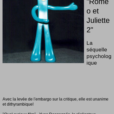
"Romé
o et
Juliette
2"
La
séquelle
psycholog
ique
Avec la levée de l'embargo sur la critique, elle est unanime
et dithyrambique!