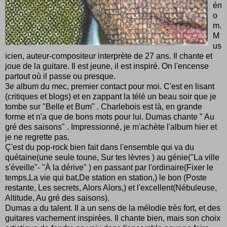
én
o
m.
M
us
icien, auteur-compositeur interprète de 27 ans. Il chante et
joue de la guitare. Il est jeune, il est inspiré. On l'encense
partout où il passe ou presque.
3e album du mec, premier contact pour moi. C'est en lisant
(critiques et blogs) et en zappant la télé un beau soir que je
tombe sur "Belle et Bum" . Charlebois est là, en grande
forme et n'a que de bons mots pour lui. Dumas chante " Au
gré des saisons" . Impressionné, je m'achète l'album hier et
je ne regrette pas.
Ç'est du pop-rock bien fait dans l'ensemble qui va du
quétaine(une seule toune, Sur tes lèvres ) au génie("La ville
s'éveille"- "À la dérive" ) en passant par l'ordinaire(Fixer le
temps,La vie qui bat,De station en station,) le bon (Poste
restante, Les secrets, Alors Alors,) et l'excellent(Nébuleuse,
Altitude, Au gré des saisons).
Dumas a du talent. Il a un sens de la mélodie très fort, et des
guitares vachement inspirées. Il chante bien, mais son choix