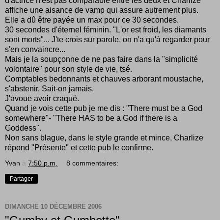
d'actrice n'est pas comparable entre les deux et Charlize
affiche une aisance de vamp qui assure autrement plus.
Elle a dû être payée un max pour ce 30 secondes.
30 secondes d'éternel féminin. "L'or est froid, les diamants
sont morts"... J'te crois sur parole, on n'a qu'à regarder pour
s'en convaincre...
Mais je la soupçonne de ne pas faire dans la "simplicité
volontaire" pour son style de vie, tsé.
Comptables bedonnants et chauves arborant moustache,
s'abstenir. Sait-on jamais.
J'avoue avoir craqué.
Quand je vois cette pub je me dis : "There must be a God
somewhere"- "There HAS to be a God if there is a
Goddess".
Non sans blague, dans le style grande et mince, Charlize
répond "Présente" et cette pub le confirme.
Yvan
à
7:50 p.m.
8 commentaires:
Partager
DIMANCHE 10 DÉCEMBRE 2006