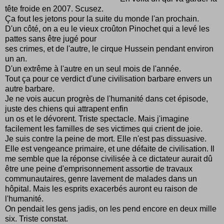
tête froide en 2007. Scusez.
Ça fout les jetons pour la suite du monde l'an prochain.
D'un côté, on a eu le vieux croûton Pinochet qui a levé les
pattes sans être jugé pour
ses crimes, et de l'autre, le cirque Hussein pendant environ
un an.
D'un extrême à l'autre en un seul mois de l'année.
Tout ça pour ce verdict d'une civilisation barbare envers un
autre barbare.
Je ne vois aucun progrès de l'humanité dans cet épisode,
juste des chiens qui attrapent enfin
un os et le dévorent. Triste spectacle. Mais j'imagine
facilement les familles de ses victimes qui crient de joie.
Je suis contre la peine de mort. Elle n'est pas dissuasive.
Elle est vengeance primaire, et une défaite de civilisation. Il
me semble que la réponse civilisée à ce dictateur aurait dû
être une peine d'emprisonnement assortie de travaux
communautaires, genre lavement de malades dans un
hôpital. Mais les esprits exacerbés auront eu raison de
l'humanité.
On pendait les gens jadis, on les pend encore en deux mille
six. Triste constat.